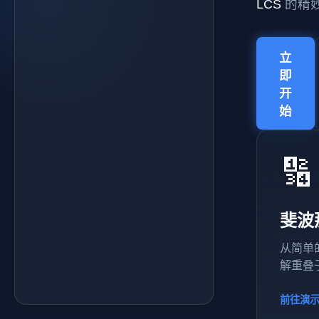
LCS
的精
规划问
串，找
题：
出它们
F(n) =
共有的
F(n-1) +
立
F(n-2)
最长序
即
列
N
开
图
=
始
例
5
图
当
运
例
前
行
🔢
比
计
构
演
较
算
建
示
表
值
字
格
当
符
重
斐波
置
前
匹
清
计
配
从简单
空
算
最
解重叠
终
依
请
路
赖
点
前往演示
计
径
项
击