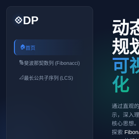
DP
斐
最
💠
📝
📝
动
运
状
波
长
行
态
规
日
说
那
公
🏠
首页
志
明
可
契
共
🔢
斐波那契数列 (Fibonacci)
等
准
待
备
数
子
📐
化
最长公共子序列 (LCS)
开
就
始...
绪
列
序
列
Fibona
通过直观
示，深入
Sequenc
LCS
核心思想
经典的
比较两
探索
Fibon
1D 动态
个字符