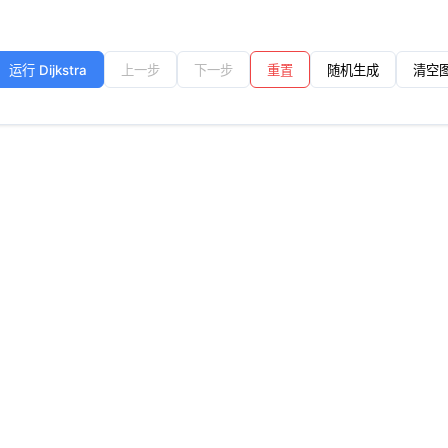
运行 Dijkstra
上一步
下一步
重置
随机生成
清空