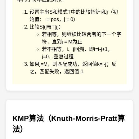
设置主串S和模式T中的比较指针i和j（初
始值：i = pos，j = 0）
比较S[i]与T[j]：
若相等，则继续比较两者的下一个字
符，直到j = M为止
若不相等，i、j回溯，即i=i-j+1，
j=0，重复过程
如果j=M，则匹配成功，返回值k=i-j；反
之，匹配失败，返回值-1
KMP算法（Knuth-Morris-Pratt算
法）