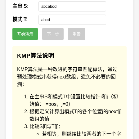
主串 S:
模式 T:
开始演示
下一步
重置
KMP算法说明
KMP算法是一种改进的字符串匹配算法，通过
预处理模式串获得next数组，避免不必要的回
溯：
在主串S和模式T中设置比较指针i和j（初
始值：i=pos，j=0）
根据定义计算出模式T的各个位置j的next[j]
数组的值
比较S[i]与T[j]：
若相等，则继续比较两者的下一个字